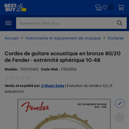
Passer
Passer
au
au
contenu
pied
principal
de
page
Accueil
Instruments et équipement de musique
Guitares e
Cordes de guitare acoustique en bronze 80/20
de Fender - extrémité sphérique 10-48
Modèle :
730070402
Code Web :
17552659
Vendu et expédié par
JJ Music Sales
|
Évaluation du vendeur
4,0
; (4
évaluations)