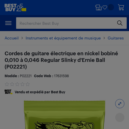
Passer
Passer
au
au
contenu
pied
principal
de
page
Accueil
Instruments et équipement de musique
Guitares e
Cordes de guitare électrique en nickel bobiné
0,010 à 0,046 Regular Slinky d'Ernie Ball
(P02221)
Modèle :
P02221
Code Web :
17631598
Vendu et expédié par Best Buy