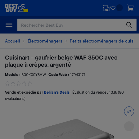
Passer
Passer
au
au
contenu
pied
principal
de
page
Accueil
Électroménagers
Petits électroménagers de cuisin
Cuisinart – gaufrier belge WAF-350C avec
plaque à crêpes, argenté
Modèle :
B00K09Y8HW
Code Web :
17943177
Vendu et expédié par
Belilan's Deals
|
Évaluation du vendeur
3,9
; (80
évaluations)