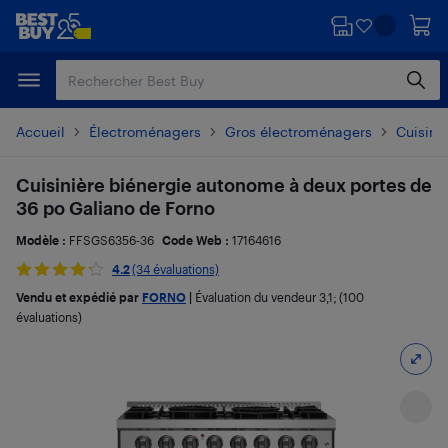
Passer
Passer
au
au
contenu
pied
principal
de
page
Accueil
Électroménagers
Gros électroménagers
Cuisiniè
Cuisinière biénergie autonome à deux portes de
36 po Galiano de Forno
Modèle :
FFSGS6356-36
Code Web :
17164616
4.2
(34 évaluations)
Vendu et expédié par
FORNO
|
Évaluation du vendeur
3,1
; (100
évaluations)