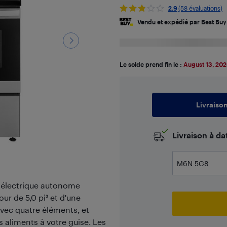
2.9
(58 évaluations)
Vendu et expédié par Best Buy
Le solde prend fin le :
August 13, 20
Livraiso
​Livraison à d
e électrique autonome
our de 5,0 pi³ et d'une
avec quatre éléments, et
es aliments à votre guise. Les