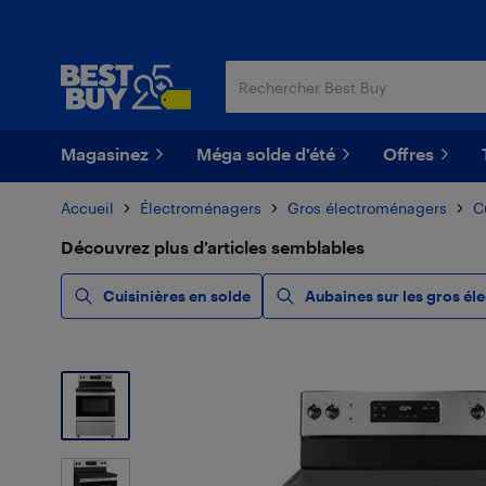
Passer
Passer
au
au
contenu
pied
principal
de
page
Magasinez
Méga solde d'été
Offres
Accueil
Électroménagers
Gros électroménagers
C
Découvrez plus d’articles semblables
Cuisinières en solde
Aubaines sur les gros él