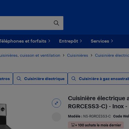
Téléphones et forfaits
Entrepôt
Services
uisinières, cuisson et ventilation
Cuisinières
Cuisinière électri
ectros
Cuisinière électrique
Cuisinière à gaz encastra
Cuisinière électrique 
RGRCESS3-C) - Inox - 
Modèle :
NS-RGRCESS3-C
Code We
+ 100 achats le mois dernier