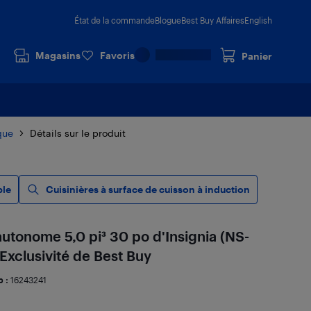
État de la commande
Blogue
Best Buy Affaires
English
Magasins
Favoris
Panier
que
Détails sur le produit
ble
Cuisinières à surface de cuisson à induction
autonome 5,0 pi³ 30 po d'Insignia (NS-
Exclusivité de Best Buy
b :
16243241