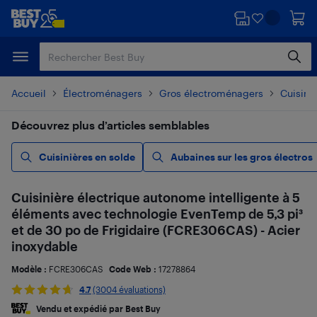
Passer
Passer
au
au
contenu
pied
principal
de
page
Accueil
Électroménagers
Gros électroménagers
Cuisiniè
Découvrez plus d’articles semblables
Cuisinières en solde
Aubaines sur les gros électros
Cuisinière électrique autonome intelligente à 5
éléments avec technologie EvenTemp de 5,3 pi³
et de 30 po de Frigidaire (FCRE306CAS) - Acier
inoxydable
Modèle :
FCRE306CAS
Code Web :
17278864
4.7
(3004 évaluations)
Vendu et expédié par Best Buy