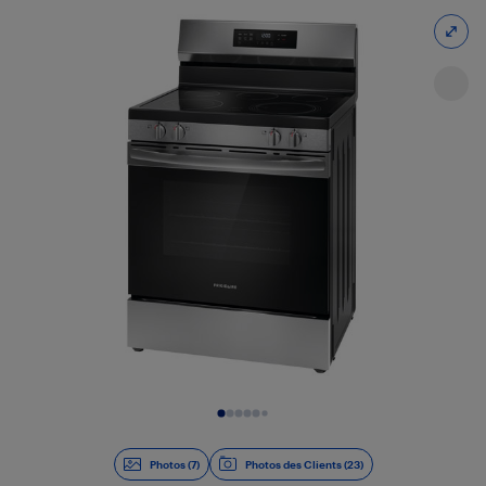
Diapositive 1 de 7
Photos (7)
Photos des Clients (23)