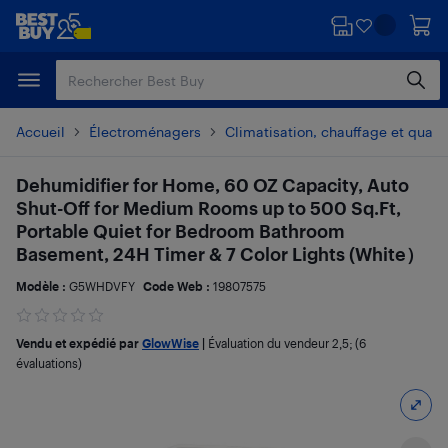
Passer
Passer
au
au
contenu
pied
principal
de
page
Accueil
Électroménagers
Climatisation, chauffage et qualité
Dehumidifier for Home, 60 OZ Capacity, Auto
Shut-Off for Medium Rooms up to 500 Sq.Ft,
Portable Quiet for Bedroom Bathroom
Basement, 24H Timer & 7 Color Lights (White）
Modèle :
G5WHDVFY
Code Web :
19807575
Vendu et expédié par
GlowWise
|
Évaluation du vendeur
2,5
; (6
évaluations)