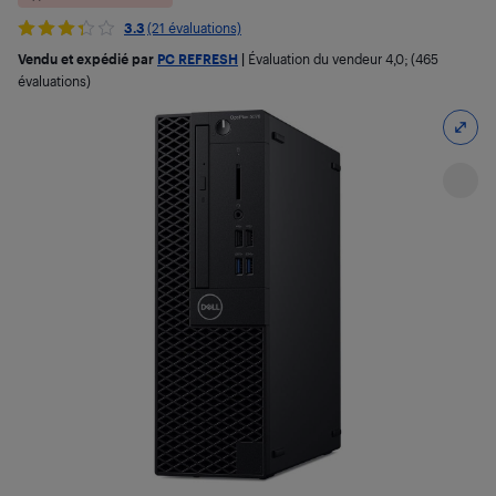
3.3
(21 évaluations)
Vendu et expédié par
PC REFRESH
|
Évaluation du vendeur
4,0
; (465
évaluations)