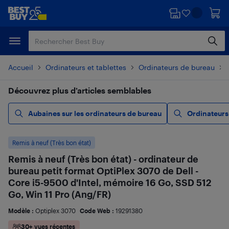
Passer
Passer
au
au
contenu
pied
principal
de
page
Accueil
Ordinateurs et tablettes
Ordinateurs de bureau
Découvrez plus d’articles semblables
Aubaines sur les ordinateurs de bureau
Ordinateurs
Remis à neuf (Très bon état)
Remis à neuf (Très bon état) - ordinateur de
bureau petit format OptiPlex 3070 de Dell -
Core i5-9500 d'Intel, mémoire 16 Go, SSD 512
Go, Win 11 Pro (Ang/FR)
Modèle :
Optiplex 3070
Code Web :
19291380
30+ vues récentes