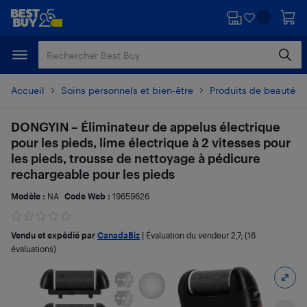
Passer
Passer
au
au
contenu
pied
principal
de
page
Accueil
Soins personnels et bien-être
Produits de beauté et
DONGYIN – Éliminateur de appelus électrique
pour les pieds, lime électrique à 2 vitesses pour
les pieds, trousse de nettoyage à pédicure
rechargeable pour les pieds
Modèle :
NA
Code Web :
19659626
Vendu et expédié par
CanadaBiz
|
Évaluation du vendeur
2,7
; (16
évaluations)