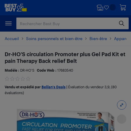
Passer
Passer
au
au
contenu
pied
principal
de
page
Accueil
Soins personnels et bien-être
Bien-être
Appareil
Dr-HO’S circulation Promoter plus Gel Pad Kit et
pain Therapy Back relief Belt
Modèle :
DR-HO'S
Code Web :
17683540
Vendu et expédié par
Belilan's Deals
|
Évaluation du vendeur
3,9
; (80
évaluations)