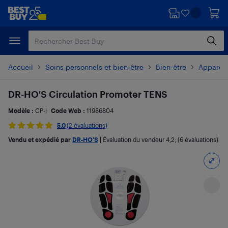
Passer
Passer
au
au
contenu
pied
principal
de
page
Accueil
Soins personnels et bien-être
Bien-être
Appareil
DR-HO'S Circulation Promoter TENS
Modèle :
CP-I
Code Web :
11986804
5.0
(2 évaluations)
Vendu et expédié par
DR-HO'S
|
Évaluation du vendeur
4,2
; (6 évaluations)