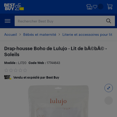
Passer
Passer
au
au
contenu
pied
principal
de
page
Accueil
Bébés et maternité
Literie et accessoires pour lit 
Drap-housse Boho de Lulujo - Lit de bÃ©bÃ© -
Soleils
Modèle :
LJ720
Code Web :
17744643
Vendu et expédié par Best Buy