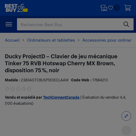
Passer
Passer
au
au
contenu
pied
principal
de
page
Accueil
Ordinateurs et tablettes
Accessoires pour ordinate
Ducky ProjectD – Clavier de jeu mécanique
Tinker 75 RVB Hotswap Cherry MX Brown,
disposition 75 %, noir
Modèle :
2383ASTCBUSPDOECLAAW
Code Web :
17684213
Vendu et expédié par
TechConnectCanada
|
Évaluation du vendeur
4,4
;
(100 évaluations)