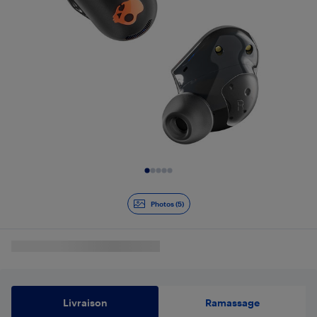
Diapositive 1 de 5
Photos (5)
Livraison
Ramassage