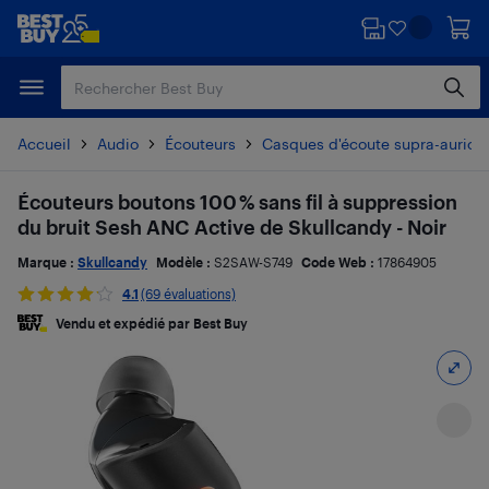
Passer
Passer
au
au
contenu
pied
principal
de
page
Accueil
Audio
Écouteurs
Casques d'écoute supra-auricul
Écouteurs boutons 100 % sans fil à suppression
du bruit Sesh ANC Active de Skullcandy - Noir
Marque :
Skullcandy
Modèle :
S2SAW-S749
Code Web :
17864905
4.1
(69 évaluations)
Vendu et expédié par Best Buy