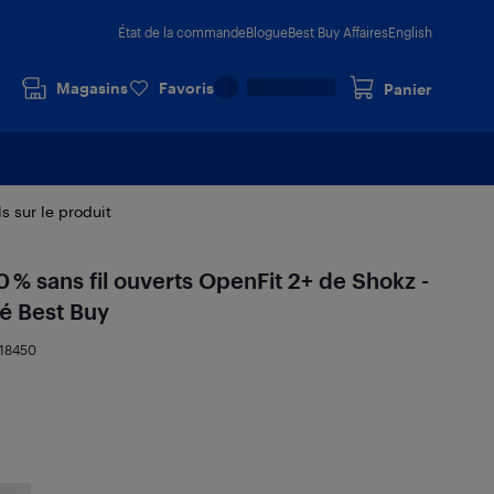
État de la commande
Blogue
Best Buy Affaires
English
Magasins
Favoris
Panier
ls sur le produit
 % sans fil ouverts OpenFit 2+ de Shokz -
té Best Buy
18450