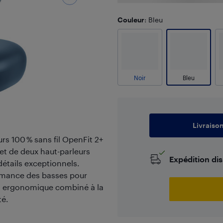
Couleur
: Bleu
Noir
Bleu
Livraiso
rs 100 % sans fil OpenFit 2+
et de deux haut-parleurs
Expédition di
 détails exceptionnels.
rmance des basses pour
gn ergonomique combiné à la
té.