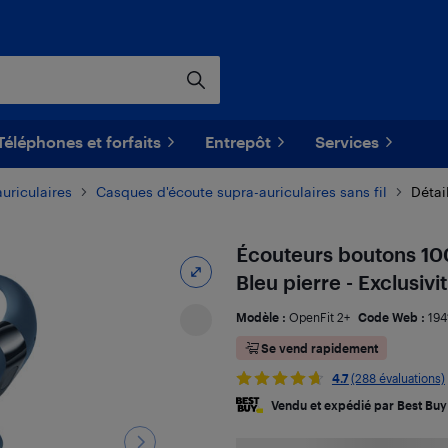
Téléphones et forfaits
Entrepôt
Services
uriculaires
Casques d'écoute supra-auriculaires sans fil
Détai
Écouteurs boutons 100
Bleu pierre - Exclusivi
Modèle :
OpenFit 2+
Code Web :
194
Se vend rapidement
4.7
(288 évaluations)
Vendu et expédié par Best Buy