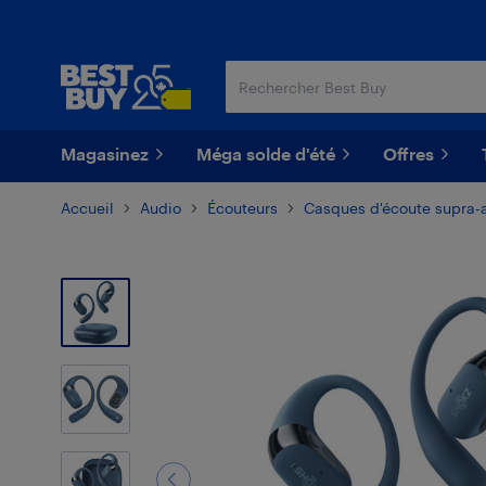
Passer
Passer
au
au
contenu
pied
principal
de
page
Magasinez
Méga solde d'été
Offres
Accueil
Audio
Écouteurs
Casques d'écoute supra-a