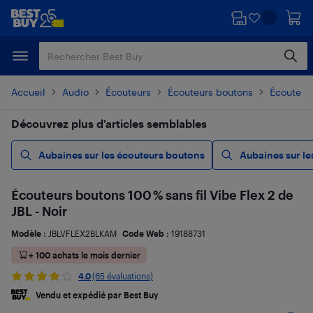
Passer
Passer
au
au
contenu
pied
principal
de
page
Accueil
Audio
Écouteurs
Écouteurs boutons
Écouteurs
Découvrez plus d’articles semblables
Aubaines sur les écouteurs boutons
Aubaines sur le
Écouteurs boutons 100 % sans fil Vibe Flex 2 de
JBL - Noir
Modèle :
JBLVFLEX2BLKAM
Code Web :
19188731
+ 100 achats le mois dernier
4.0
(65 évaluations)
Vendu et expédié par Best Buy