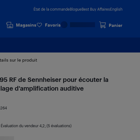
État de la commande
Blogue
Best Buy Affaires
English
Magasins
Favoris
Panier
ails sur le produit
195 RF de Sennheiser pour écouter la
lage d'amplification auditive
3264
|
Évaluation du vendeur
4,2
; (5 évaluations)