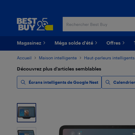
Passer
Passer
au
au
contenu
pied
principal
de
page
Magasinez
Méga solde d'été
Offres
Accueil
Maison intelligente
Haut-parleurs intelligents
Découvrez plus d’articles semblables
Écrans intelligents de Google Nest
Calendrier