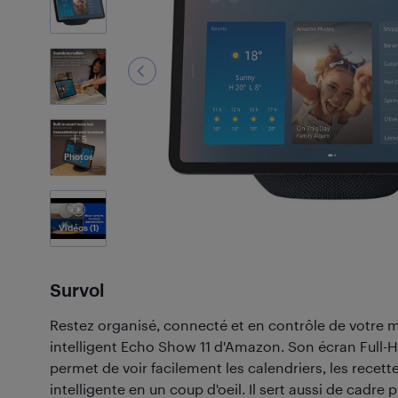
5
Photos
Vidéos
(1)
Survol
Restez organisé, connecté et en contrôle de votre m
intelligent Echo Show 11 d'Amazon. Son écran Full-H
permet de voir facilement les calendriers, les recett
intelligente en un coup d'oeil. Il sert aussi de cadre