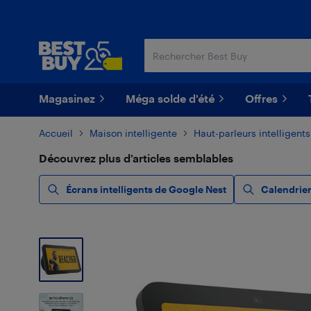
Passer
Passer
au
au
contenu
pied
principal
de
page
Magasinez
Méga solde d'été
Offres
Accueil
Maison intelligente
Haut-parleurs intelligents
Découvrez plus d’articles semblables
Écrans intelligents de Google Nest
Calendrier