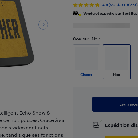
4.8
(936 évaluations)
Vendu et expédié par Best Buy
Couleur
: Noir
Glacier
Noir
Livraiso
ntelligent Echo Show 8
le de huit pouces. Grâce à sa
Expédition di
ppels vidéo sont nets.
ue, tandis que ses fonctions