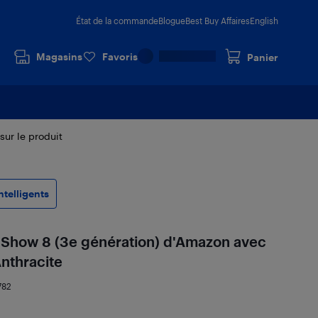
État de la commande
Blogue
Best Buy Affaires
English
Magasins
Favoris
Panier
 sur le produit
ntelligents
o Show 8 (3e génération) d'Amazon avec
Anthracite
782