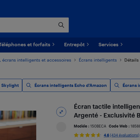
Téléphones et forfaits
Entrepôt
Services
, écrans intelligents et accessoires
Écrans intelligents
Détails
 Skylight
Écrans intelligents Echo d'Amazon
Écrans i
Écran tactile intellige
Argenté - Exclusivité 
Modèle :
150BECA
Code Web :
1858
4.6
(434 évaluations)