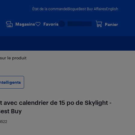
État de la commande
Blogue
Best Buy Affaires
English
Magasins
Favoris
Panier
 sur le produit
ntelligents
nt avec calendrier de 15 po de Skylight -
Best Buy
8522