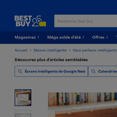
Passer
Passer
au
au
contenu
pied
principal
de
page
Magasinez
Méga solde d'été
Offres
Accueil
Maison intelligente
Haut-parleurs intelligents
Découvrez plus d’articles semblables
Écrans intelligents de Google Nest
Calendrier