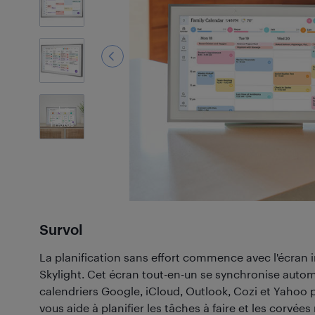
3
Photos
Survol
La planification sans effort commence avec l'écran i
Skylight. Cet écran tout-en-un se synchronise auto
calendriers Google, iCloud, Outlook, Cozi et Yahoo pou
vous aide à planifier les tâches à faire et les corvée