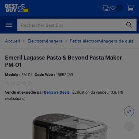
Passer
Passer
au
au
contenu
pied
principal
de
page
Accueil
Électroménagers
Petits électroménagers de cuisin
Emeril Lagasse Pasta & Beyond Pasta Maker -
PM-01
Modèle :
PM-01
Code Web :
16652453
Vendu et expédié par
Belilan's Deals
|
Évaluation du vendeur
3,9
; (79
évaluations)