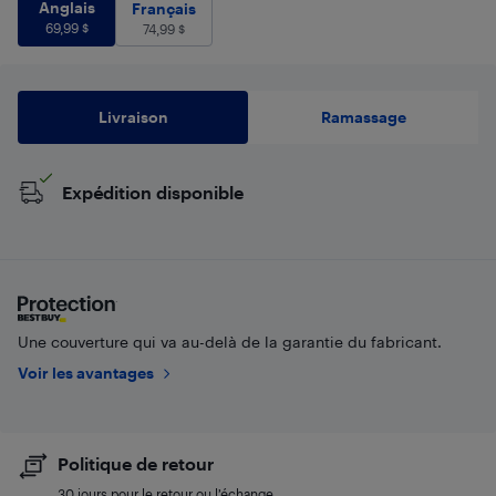
Anglais
69,99
$
Anglais
Français
74,99
$
Français
69,99
$
74,99
$
Livraison
Ramassage
Expédition disponible
Une couverture qui va au-delà de la garantie du fabricant.
Voir les avantages
Politique de retour
30 jours pour le retour ou l’échange