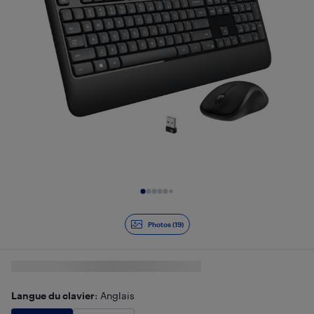
Diapositive 1 de 19
Photos (19)
Langue du clavier
: Anglais