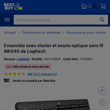
Passer
Passer
au
au
contenu
pied
principal
de
page
Accueil
Ordinateurs et tablettes
Accessoires pour ordinate
Ensemble avec clavier et souris optique sans fil
MK540 de Logitech
Marque :
Logitech
Modèle :
920-008671
Code Web :
12419812
+ 100 achats le mois dernier
4.6
(7207 évaluations)
Vendu et expédié par Best Buy