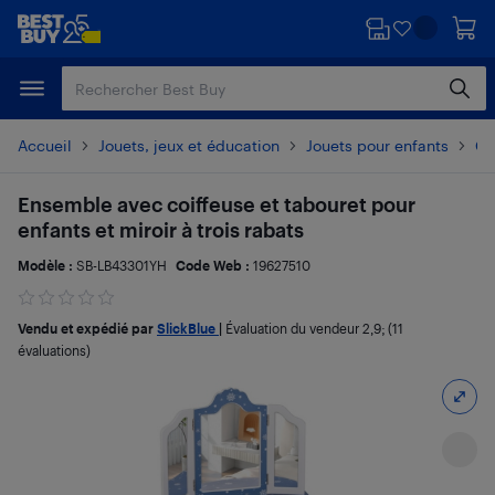
Passer
Passer
au
au
contenu
pied
principal
de
page
Accueil
Jouets, jeux et éducation
Jouets pour enfants
Ce
Ensemble avec coiffeuse et tabouret pour
enfants et miroir à trois rabats
Modèle :
SB-LB43301YH
Code Web :
19627510
Vendu et expédié par
SlickBlue
|
Évaluation du vendeur
2,9
; (11
évaluations)