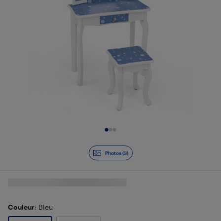
Diapositive 1 de 3
Photos (3)
Couleur
: Bleu