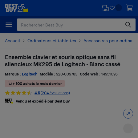
Passer
Passer
au
au
contenu
pied
principal
de
page
Accueil
Ordinateurs et tablettes
Accessoires pour ordinate
Ensemble clavier et souris optique sans fil
silencieux MK295 de Logitech - Blanc cassé
Marque :
Logitech
Modèle :
920-009783
Code Web :
14951095
+ 100 achats le mois dernier
4.5
(204 évaluations)
Vendu et expédié par Best Buy