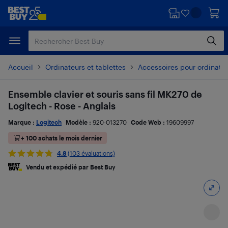
Passer
Passer
au
au
contenu
pied
principal
de
page
Accueil
Ordinateurs et tablettes
Accessoires pour ordinate
Ensemble clavier et souris sans fil MK270 de
Logitech - Rose - Anglais
Marque :
Logitech
Modèle :
920-013270
Code Web :
19609997
+ 100 achats le mois dernier
4.8
(103 évaluations)
Vendu et expédié par Best Buy