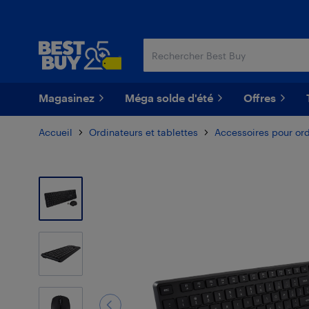
Passer
Passer
au
au
contenu
pied
principal
de
page
Magasinez
Méga solde d'été
Offres
Accueil
Ordinateurs et tablettes
Accessoires pour or