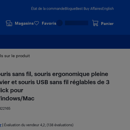
État de la commande
Blogue
Best Buy Affaires
English
Magasins
Favoris
Panier
ls sur le produit
uris sans fil, souris ergonomique pleine
ier et souris USB sans fil réglables de 3
lick pour
/Windows/Mac
422165
r
|
Évaluation du vendeur
4,2
; (138 évaluations)