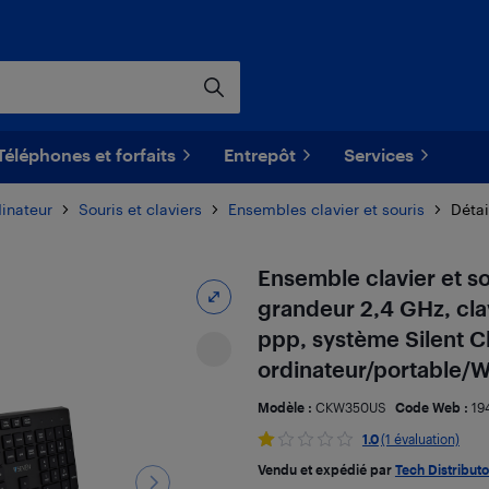
Téléphones et forfaits
Entrepôt
Services
dinateur
Souris et claviers
Ensembles clavier et souris
Détai
Ensemble clavier et so
grandeur 2,4 GHz, clav
ppp, système Silent C
ordinateur/portable
Modèle :
CKW350US
Code Web :
19
1.0
(1 évaluation)
Vendu et expédié par
Tech Distributo