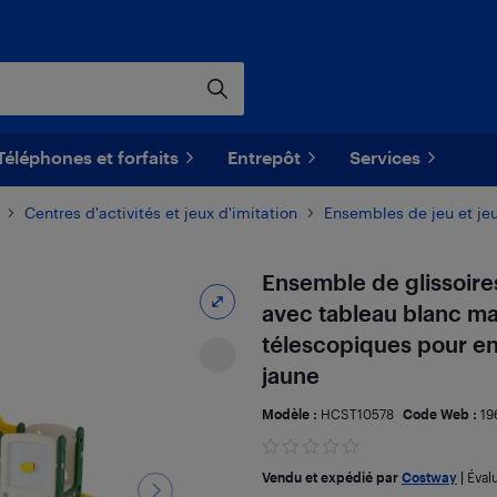
Téléphones et forfaits
Entrepôt
Services
Centres d'activités et jeux d'imitation
Ensembles de jeu et je
Ensemble de glissoire
avec tableau blanc ma
télescopiques pour enf
jaune
Modèle :
HCST10578
Code Web :
19
Vendu et expédié par
Costway
|
Éval