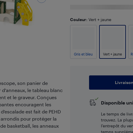
Couleur
: Vert + jaune
Gris et bleu
Vert + jaune
R
Livraiso
lescope, son panier de
er d'anneaux, le tableau blanc
nt et le graveur. Conçues
Disponible un
apantes encouragent les
 d'escalade est fait de PEHD
Le temps de livr
arrondis pour protéger la
trouvez. La plup
de basketball, les anneaux
l’entrepôt du ve
temps supplémen