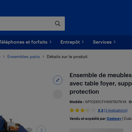
Téléphones et forfaits
Entrepôt
Services
o
Ensembles patio
Détails sur le produit
Ensemble de meubles 
avec table foyer, sup
protection
Modèle :
NP10261CFHW67937NYA
C
3.3
(3 évaluations)
Vendu et expédié par
Costway
|
Éval