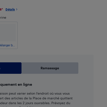
26
*
Détails
rine
Mélanger brun/rouge
n
Ramassage
iquement en ligne
aison peut varier selon l'endroit où vous vous
art des articles de la Place de marché quittent
ndeur dans les 2 jours ouvrables. Prévoyez du