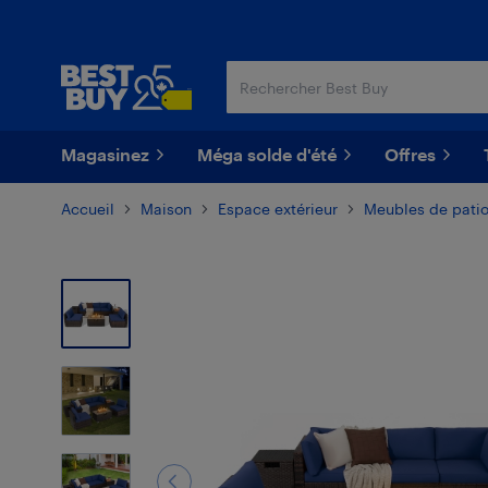
Passer
Passer
au
au
contenu
pied
principal
de
page
Magasinez
Méga solde d'été
Offres
Accueil
Maison
Espace extérieur
Meubles de pati