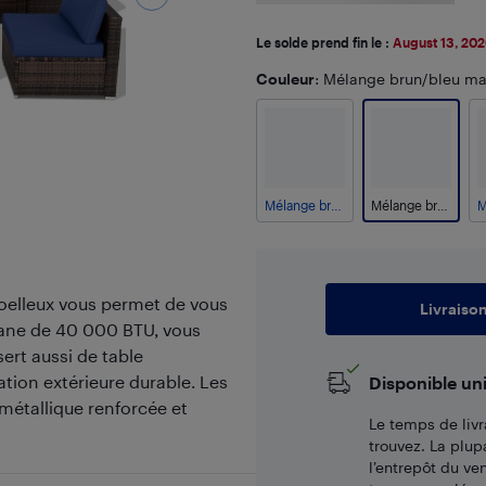
Le solde prend fin le :
August 13, 20
Couleur
: Mélange brun/bleu ma
Mélange brun/turquoise
Mélange brun/bleu marine
oelleux vous permet de vous
Livraiso
pane de 40 000 BTU, vous
sert aussi de table
ation extérieure durable. Les
Disponible un
métallique renforcée et
Le temps de livr
trouvez. La plup
l’entrepôt du ve