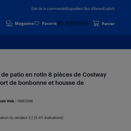
État de la commande
Blogue
Best Buy Affaires
English
Magasins
Favoris
Panier
de patio en rotin 8 pièces de Costway
port de bonbonne et housse de
ode Web :
16857268
uation du vendeur
3,7
; (5 411 évaluations)