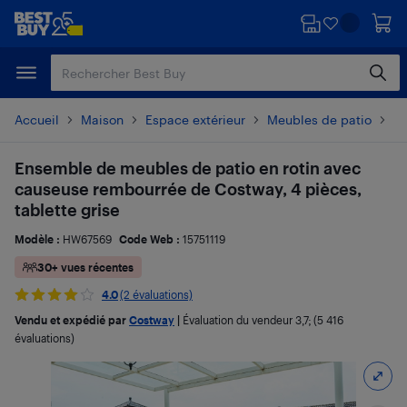
Passer
Passer
au
au
contenu
pied
principal
de
page
Accueil
Maison
Espace extérieur
Meubles de patio
En
Ensemble de meubles de patio en rotin avec
causeuse rembourrée de Costway, 4 pièces,
tablette grise
Modèle :
HW67569
Code Web :
15751119
30+ vues récentes
4.0
(2 évaluations)
Vendu et expédié par
Costway
|
Évaluation du vendeur
3,7
; (5 416
évaluations)