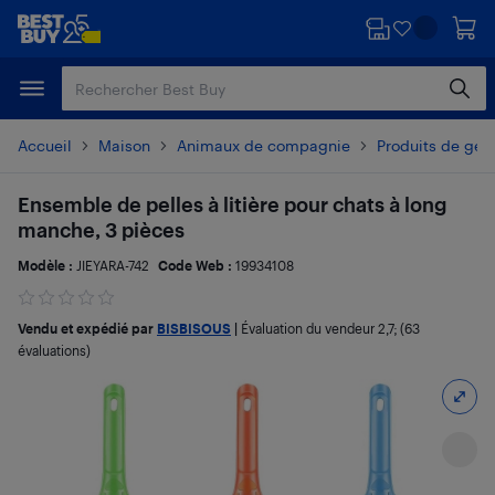
Passer
Passer
au
au
contenu
pied
principal
de
page
Accueil
Maison
Animaux de compagnie
Produits de ges
Ensemble de pelles à litière pour chats à long
manche, 3 pièces
Modèle :
JIEYARA-742
Code Web :
19934108
Vendu et expédié par
BISBISOUS
|
Évaluation du vendeur
2,7
; (63
évaluations)