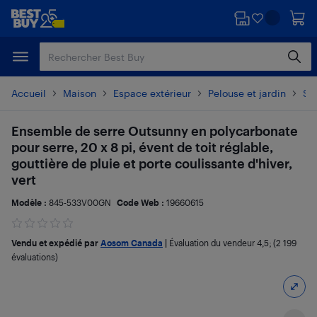
Passer
Passer
au
au
contenu
pied
principal
de
page
Accueil
Maison
Espace extérieur
Pelouse et jardin
Se
Ensemble de serre Outsunny en polycarbonate
pour serre, 20 x 8 pi, évent de toit réglable,
gouttière de pluie et porte coulissante d'hiver,
vert
Modèle :
845-533V00GN
Code Web :
19660615
Vendu et expédié par
Aosom Canada
|
Évaluation du vendeur
4,5
; (2 199
évaluations)