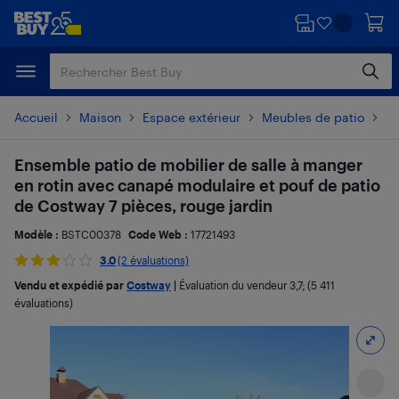
Passer
Passer
au
au
contenu
pied
principal
de
page
Accueil
Maison
Espace extérieur
Meubles de patio
En
Ensemble patio de mobilier de salle à manger
en rotin avec canapé modulaire et pouf de patio
de Costway 7 pièces, rouge jardin
Modèle :
BSTC00378
Code Web :
17721493
3.0
(2 évaluations)
Vendu et expédié par
Costway
|
Évaluation du vendeur
3,7
; (5 411
évaluations)