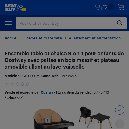
Passer
Passer
au
au
contenu
pied
principal
de
page
Accueil
Bébés et maternité
Allaitement et alimentation
Ensemble table et chaise 9-en-1 pour enfants de
Costway avec pattes en bois massif et plateau
amovible allant au lave-vaisselle
Modèle :
HCST13305
Code Web :
19796275
Vendu et expédié par
Costway
|
Évaluation du vendeur
3,7
; (5 416
évaluations)