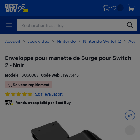
Passer
Passer
au
au
contenu
pied
principal
de
page
Accueil
Jeux vidéo
Nintendo
Nintendo Switch 2
Acces
Enveloppe pour manette de Surge pour Switch
2 - Noir
Modèle :
SG60083
Code Web :
19276145
Se vend rapidement
5.0
(1 évaluation)
Vendu et expédié par Best Buy