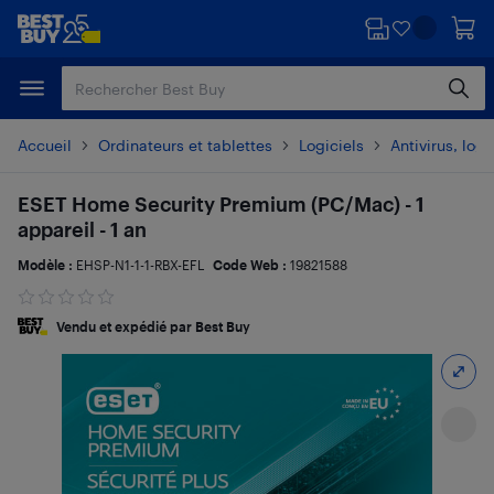
Passer
Passer
au
au
contenu
pied
principal
de
page
Accueil
Ordinateurs et tablettes
Logiciels
Antivirus, logi
ESET Home Security Premium (PC/Mac) - 1
appareil - 1 an
Modèle :
EHSP-N1-1-1-RBX-EFL
Code Web :
19821588
Vendu et expédié par Best Buy