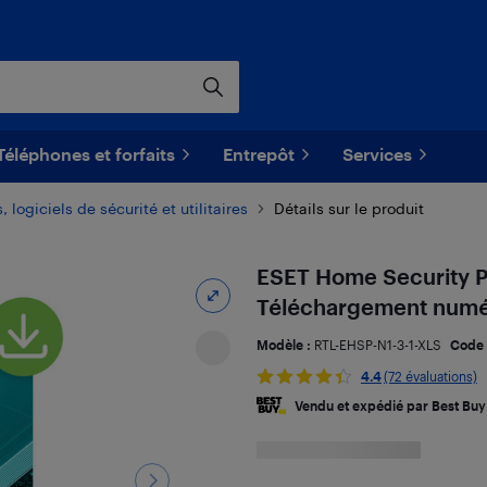
Téléphones et forfaits
Entrepôt
Services
, logiciels de sécurité et utilitaires
Détails sur le produit
ESET Home Security Pr
Téléchargement numé
Modèle :
RTL-EHSP-N1-3-1-XLS
Code
4.4
(72 évaluations)
Vendu et expédié par Best Buy