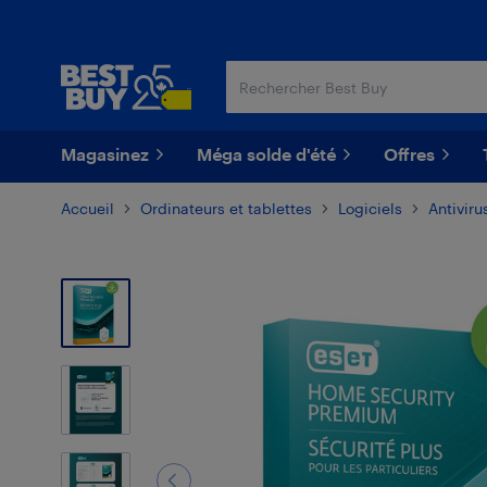
Passer
Passer
au
au
contenu
pied
principal
de
page
Magasinez
Méga solde d'été
Offres
Accueil
Ordinateurs et tablettes
Logiciels
Antivirus