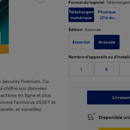
Format du logiciel
: Télécharge
Téléchargement
Physique
numérique
(Clé du
produit)
Édition
: Avancée
Avancée
Essential
Nombre d'appareils ou d'install
1
5
e Security Premium. Ce
ui chiffre vos données
actions en ligne et plus
Livraiso
comme l'antivirus d'ESET et
reils, et surveillez
Disponible un