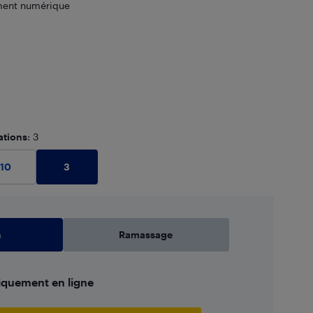
ment numérique
ations
: 3
3
10
n
Ramassage
iquement en ligne