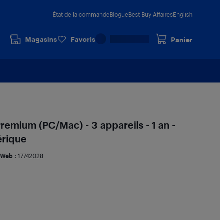
État de la commande
Blogue
Best Buy Affaires
English
Magasins
Favoris
Panier
emium (PC/Mac) - 3 appareils - 1 an -
rique
 Web :
17742028