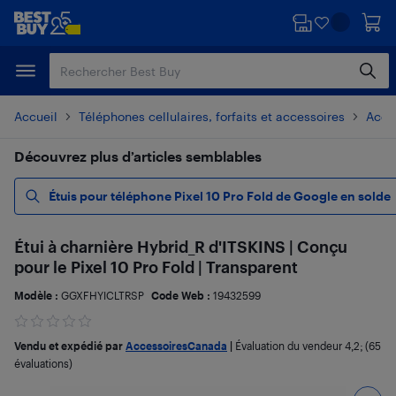
Passer
Passer
au
au
contenu
pied
principal
de
page
Accueil
Téléphones cellulaires, forfaits et accessoires
Acces
Découvrez plus d’articles semblables
Étuis pour téléphone Pixel 10 Pro Fold de Google en solde
Étui à charnière Hybrid_R d'ITSKINS | Conçu
pour le Pixel 10 Pro Fold | Transparent
Modèle :
GGXFHYICLTRSP
Code Web :
19432599
Vendu et expédié par
AccessoiresCanada
|
Évaluation du vendeur
4,2
; (65
évaluations)