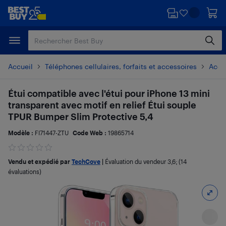
Passer
Passer
au
au
contenu
pied
principal
de
page
Accueil
Téléphones cellulaires, forfaits et accessoires
Acces
Étui compatible avec l'étui pour iPhone 13 mini
transparent avec motif en relief Étui souple
TPUR Bumper Slim Protective 5,4
Modèle :
FI71447-ZTU
Code Web :
19865714
Vendu et expédié par
TechCove
|
Évaluation du vendeur
3,6
; (14
évaluations)