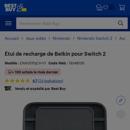
Passer
Passer
au
au
contenu
pied
principal
de
page
Accueil
Jeux vidéo
Nintendo
Nintendo Switch 2
Acces
Étui de recharge de Belkin pour Switch 2
Modèle :
ENA001fqCH-V1
Code Web :
19348106
+ 100 achats le mois dernier
4.7
(24 évaluations)
Vendu et expédié par Best Buy