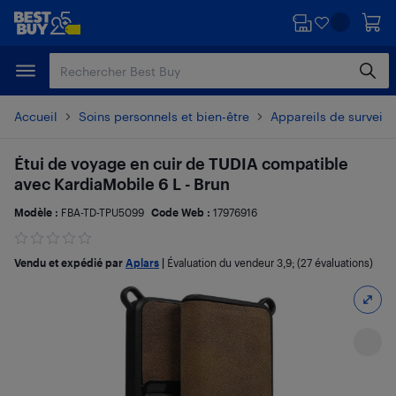
Passer
Passer
au
au
contenu
pied
principal
de
page
Accueil
Soins personnels et bien-être
Appareils de surveill
Étui de voyage en cuir de TUDIA compatible
avec KardiaMobile 6 L - Brun
Modèle :
FBA-TD-TPU5099
Code Web :
17976916
Vendu et expédié par
Aplars
|
Évaluation du vendeur
3,9
; (27 évaluations)