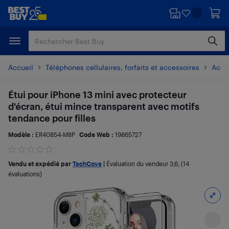
Passer
Passer
au
au
contenu
pied
principal
de
page
Accueil
Téléphones cellulaires, forfaits et accessoires
Acces
Étui pour iPhone 13 mini avec protecteur
d'écran, étui mince transparent avec motifs
tendance pour filles
Modèle :
ER40854-M8P
Code Web :
19865727
Vendu et expédié par
TechCove
|
Évaluation du vendeur
3,6
; (14
évaluations)