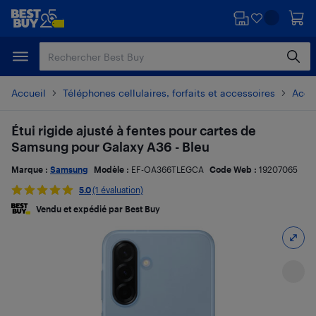
Passer
Passer
au
au
contenu
pied
principal
de
page
Accueil
Téléphones cellulaires, forfaits et accessoires
Acces
Étui rigide ajusté à fentes pour cartes de
Samsung pour Galaxy A36 - Bleu
Marque :
Samsung
Modèle :
EF-OA366TLEGCA
Code Web :
19207065
5.0
(1 évaluation)
Vendu et expédié par Best Buy