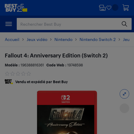
Passer
Passer
au
au
contenu
pied
principal
de
page
Accueil
Jeux vidéo
Nintendo
Nintendo Switch 2
Jeux 
Fallout 4: Anniversary Edition (Switch 2)
Modèle :
196388816361
Code Web :
19748598
Vendu et expédié par Best Buy