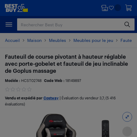
Passer
Passer
au
au
contenu
pied
principal
de
page
Accueil
Maison
Meubles
Meubles pour le jeu
Fauteuil
Fauteuil de course pivotant à hauteur réglable
avec porte-gobelet et fauteuil de jeu inclinable
de Goplus massage
Modèle :
HCST02748
Code Web :
18149897
Vendu et expédié par
Costway
|
Évaluation du vendeur
3,7
; (5 416
évaluations)