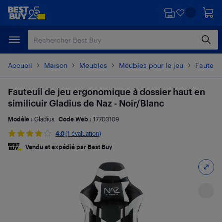
Passer
Passer
au
au
contenu
pied
principal
de
page
Accueil
Maison
Meubles
Meubles pour le jeu
Fauteuil
Fauteuil de jeu ergonomique à dossier haut en
similicuir Gladius de Naz - Noir/Blanc
Modèle :
Gladius
Code Web :
17703109
4.0
(1 évaluation)
Vendu et expédié par Best Buy