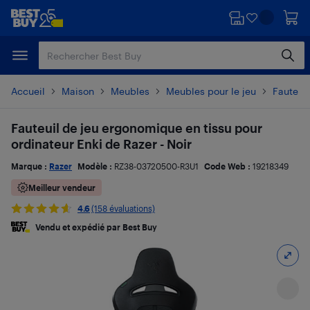
Passer
Passer
au
au
contenu
pied
principal
de
page
Accueil
Maison
Meubles
Meubles pour le jeu
Fauteuil
Fauteuil de jeu ergonomique en tissu pour
ordinateur Enki de Razer - Noir
Marque :
Razer
Modèle :
RZ38-03720500-R3U1
Code Web :
19218349
Meilleur vendeur
4.6
(158 évaluations)
Vendu et expédié par Best Buy