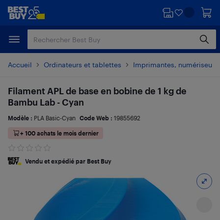
Passer
Passer
au
au
contenu
pied
principal
de
page
Accueil
Ordinateurs et tablettes
Imprimantes, numériseurs 
Filament APL de base en bobine de 1 kg de
Bambu Lab - Cyan
Modèle :
PLA Basic-Cyan
Code Web :
19855692
+ 100 achats le mois dernier
Vendu et expédié par Best Buy