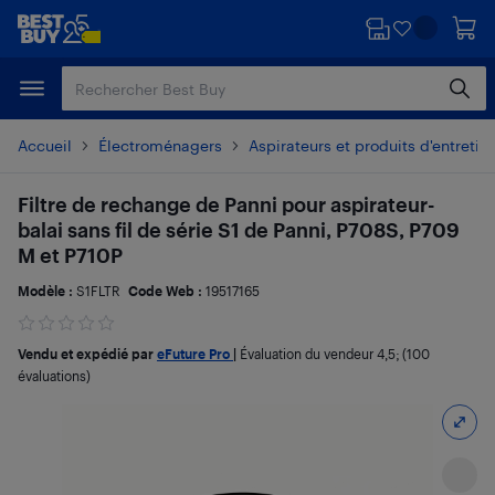
Passer
Passer
au
au
contenu
pied
principal
de
page
Accueil
Électroménagers
Aspirateurs et produits d'entretie
Filtre de rechange de Panni pour aspirateur-
balai sans fil de série S1 de Panni, P708S, P709
M et P710P
Modèle :
S1FLTR
Code Web :
19517165
Vendu et expédié par
eFuture Pro
|
Évaluation du vendeur
4,5
; (100
évaluations)