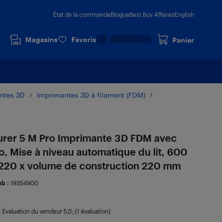
État de la commande
Blogue
Best Buy Affaires
English
Magasins
Favoris
Panier
ntes 3D
Imprimantes 3D à filament (FDM)
er 5 M Pro Imprimante 3D FDM avec
to, Mise à niveau automatique du lit, 600
 220 x volume de construction 220 mm
b :
19354900
|
Évaluation du vendeur
5,0
; (1 évaluation)