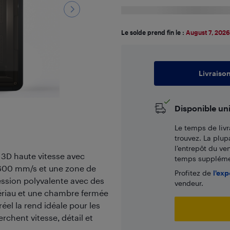
Le solde prend fin le :
August 7, 2026
Livraiso
Disponible un
Le temps de livr
trouvez. La plup
l’entrepôt du ve
3D haute vitesse avec
temps supplémen
 600 mm/s et une zone de
Profitez de
l'exp
ssion polyvalente avec des
vendeur.
ériau et une chambre fermée
réel la rend idéale pour les
rchent vitesse, détail et