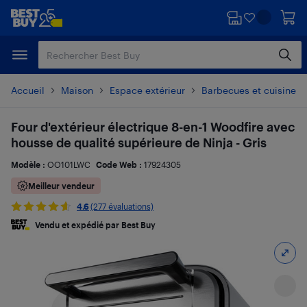
Passer
Passer
au
au
contenu
pied
principal
de
page
Accueil
Maison
Espace extérieur
Barbecues et cuisine en
Four d'extérieur électrique 8-en-1 Woodfire avec
housse de qualité supérieure de Ninja - Gris
Modèle :
OO101LWC
Code Web :
17924305
Meilleur vendeur
4.6
(277 évaluations)
Vendu et expédié par Best Buy